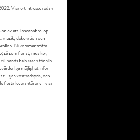
 2022. Visa ert intresse redan
sion av ett Toscanabröllop
at, musik, dekoration och
t bröllop. Ni kommer träffa
p; så som florist, musiker,
till hands hela resan för alla
ovärderliga
möjlighet inför
t till självkostnadspris, och
 flesta leverantörer vill visa