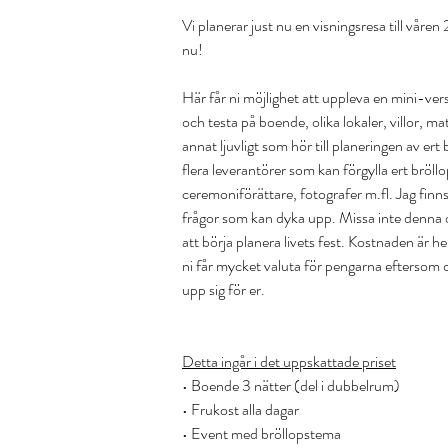
Vi planerar just nu en visningsresa till våren
nu!
Här får ni möjlighet att uppleva en mini-ver
och testa på boende, olika lokaler, villor, m
annat ljuvligt som hör till planeringen av er
flera leverantörer som kan förgylla ert bröllo
ceremoniförättare, fotografer m.fl. Jag finns 
frågor som kan dyka upp. Missa inte denna
att börja planera livets fest. Kostnaden är hel
ni får mycket valuta för pengarna eftersom de
upp sig för er.
Detta ingår i det uppskattade priset
• Boende 3 nätter (del i dubbelrum)
• Frukost alla dagar
• Event med bröllopstema