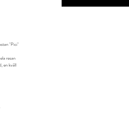
pastan
"Pici"
hela resan
, en kväll
.