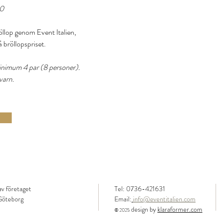
30
öllop genom Event Italien,
 bröllopspriset.
 minimum 4 par (8 personer).
kvarn.
 av företaget
Tel: 0736-421631
Göteborg
Email:
info@eventitalien.com
design by
klaraformer.com
© 2025