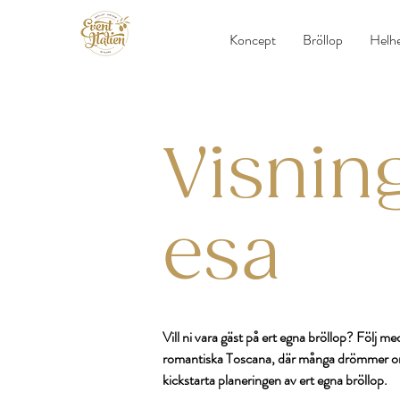
Koncept
Bröllop
Helhe
Visnin
esa
Vill ni vara gäst på ert egna bröllop? Följ med
romantiska Toscana, där många drömmer om at
kickstarta planeringen av ert egna bröllop.