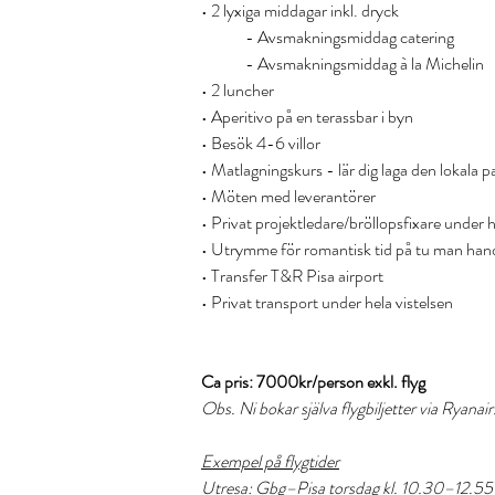
• 2 lyxiga middagar inkl. dryck
- Avsmakningsmiddag catering
- Avsmakningsmiddag à la Michelin
• 2 luncher
• Aperitivo på en terassbar i byn
• Besök 4-6 villor
• Matlagningskurs - lär dig laga den
lokala 
• Möten med leverantörer
• Privat projektledare/bröllopsfixare under 
• Utrymme för romantisk tid på tu man hand
• Transfer T&R Pisa airport
• Privat transport under hela vistelsen
Ca pris: 7000kr/person exkl. flyg
Obs. Ni bokar själva flygbiljetter via Ryanair
Exempel på flygtider
Utresa: Gbg–Pisa torsdag kl. 10.30–12.55