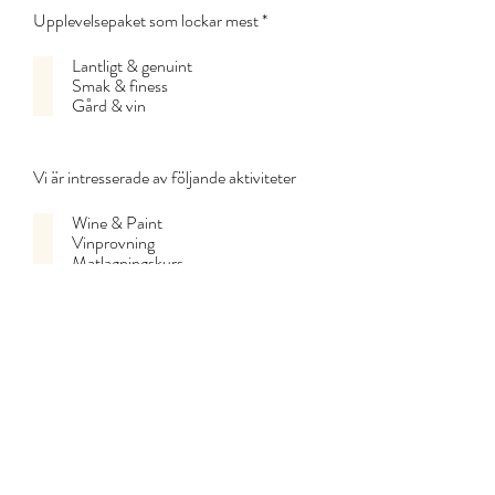
r
O
Upplevelsepaket som lockar mest
*
i
b
s
l
k
Lantligt & genuint
i
t
Smak & finess
g
Gård & vin
a
t
o
r
Vi är intresserade av följande aktiviteter
i
s
k
Wine & Paint
t
Vinprovning
Matlagningskurs
El-cykling
Pecorino-provning
Tryffeljakt
Stadsbesök svensk guide