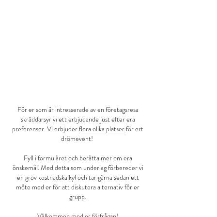
För er som är intresserade av en företagsresa
skräddarsyr vi ett erbjudande just efter era
preferenser. Vi erbjuder
flera olika platser
för ert
drömevent!
Fyll i formuläret och berätta mer om era
önskemål. Med detta som underlag förbereder vi
en grov kostnadskalkyl och tar gärna sedan ett
möte med er för att diskutera alternativ för er
grupp.
Välkommen med er förfrågan!