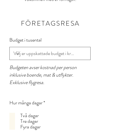
FÖRETAGSRESA
Budget i tusental
Budgeten avser kostnad per person
inklusive boende, mat & utflykter.
Exklusive flygresa.
O
Hur många dagar
*
b
l
Två dagar
i
Tre dagar
g
Fyra dagar
a
t
o