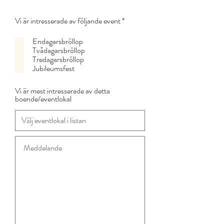
O
Vi är intresserade av följande event
*
b
l
Endagarsbröllop
i
Tvådagarsbröllop
g
Tredagarsbröllop
a
Jubileumsfest
t
o
r
Vi är mest intresserade av detta
i
boende/eventlokal
s
k
t