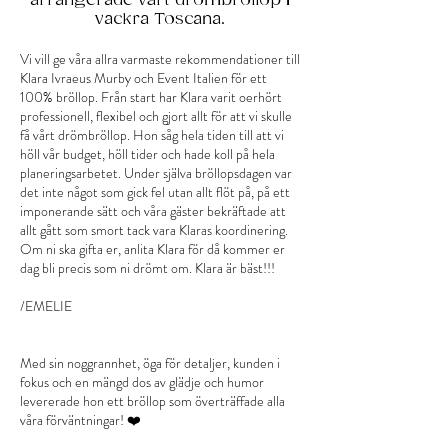
arrangerade vårt drömbröllop i
vackra Toscana.
Vi vill ge våra allra varmaste rekommendationer till
Klara Ivraeus Murby och Event Italien för ett
100% bröllop. Från start har Klara varit oerhört
professionell, flexibel och gjort allt för att vi skulle
få vårt drömbröllop. Hon såg hela tiden till att vi
höll vår budget, höll tider och hade koll på hela
planeringsarbetet. Under själva bröllopsdagen var
det inte något som gick fel utan allt flöt på, på ett
imponerande sätt och våra gäster bekräftade att
allt gått som smort tack vara Klaras koordinering.
Om ni ska gifta er, anlita Klara för då kommer er
dag bli precis som ni drömt om. Klara är bäst!!!
/EMELIE
Med sin noggrannhet, öga för detaljer, kunden i
fokus och en mängd dos av glädje och humor
levererade hon ett bröllop som överträffade alla
våra förväntningar! ❤️